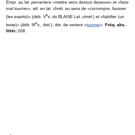
Empr. au lat.
pervertere
«mettre sens dessus dessous» et «faire
mal tourner», att. en lat. chrét. au sens de «corrompre, fausser
e
(les esprits)» (déb. V
s. ds BLAISE
Lat. chrét.
) et «falsifier (un
e
texte)» (déb. III
s.,
ibid.
), dér. de
vertere
«
tourner
».
Fréq. abs.
littér.:
108.