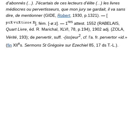
d'abonnés (...). J'écartais de ces lecteurs d'élite (...) les livres
médiocres ou pervertisseurs, que mon jury se gardait, il va sans
dire, de mentionner
(GIDE,
Robert
, 1930, p.1321).
—
[
res
], fém. [-ø:z].
—
1
attest. 1552 (RABELAIS,
Quart Livre
, éd. R. Marichal, XLVI, 78, p.194), 1902 adj. (ZOLA,
2
Vérité
, 193); de
pervertir
, suff.
-(iss)eur
,
cf.
l'a. fr.
pervertor
«
id.
»
e
(
fin
XII
s.
Sermons St Grégoire sur Ezechiel
85, 17 ds T.-L.).