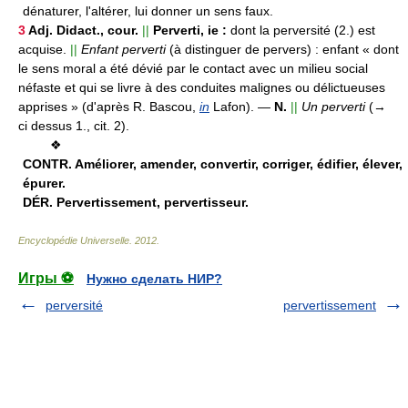
dénaturer, l'altérer, lui donner un sens faux.
3
Adj.
Didact., cour.
||
Perverti, ie :
dont la perversité (2.) est
acquise.
||
Enfant perverti
(à distinguer de pervers) :
enfant « dont
le sens moral a été dévié par le contact avec un milieu social
néfaste et qui se livre à des conduites malignes ou délictueuses
apprises » (d'après R. Bascou,
in
Lafon).
—
N.
||
Un perverti
(→
ci dessus 1., cit. 2).
❖
CONTR.
Améliorer, amender, convertir, corriger, édifier, élever,
épurer.
DÉR.
Pervertissement, pervertisseur.
Encyclopédie Universelle
.
2012
.
Игры ⚽
Нужно сделать НИР?
perversité
pervertissement