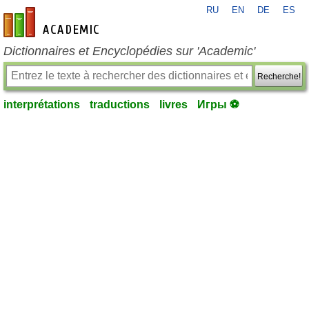
RU
EN
DE
ES
fr-academic.com
Dictionnaires et Encyclopédies sur 'Academic'
Recherche!
interprétations
traductions
livres
Игры ⚽