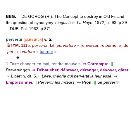
BBG.
—DE GOROG (R.). The Concept to destroy in Old Fr. and
the question of synonymy.
Linguistics. La Haye
. 1972, n° 93, p.39.
—DUB. Pol. 1962, p.371.
pervertir
[pɛʀvɛʀtiʀ]
v. tr.
ÉTYM.
1115,
purvertir;
lat.
pervertere
« renverser, retourner », de
per-,
et
vertere
«
tourner
».
❖
1
Faire changer en mal, rendre mauvais.
⇒
Corrompre.
||
Pervertir qqn.
⇒
Débaucher, dépraver, déranger, dévoyer, gâter.
→ Libertin, cit. 5.
||
Livre, théorie qui pervertit la jeunesse.
⇒
Empoisonner.
||
Pervertir les mœurs.
—
Pron.
||
Se pervertir.