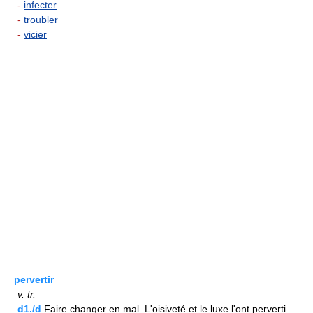
-
infecter
-
troubler
-
vicier
pervertir
v.
tr.
d1./d
Faire changer en mal. L'oisiveté et le luxe l'ont perverti.