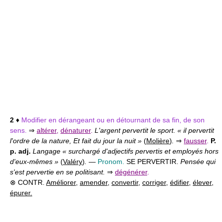
2
♦
Modifier en dérangeant ou en détournant de sa fin, de son
sens.
⇒
altérer
,
dénaturer
.
L'argent pervertit le sport. « il pervertit
l'ordre de la nature, Et fait du jour la nuit »
(
Molière
)
.
⇒
fausser
.
P.
p. adj.
Langage « surchargé d'adjectifs pervertis et employés hors
d'eux-mêmes »
(
Valéry
)
.
—
Pronom.
SE PERVERTIR.
Pensée qui
s'est pervertie en se politisant.
⇒
dégénérer
.
⊗ CONTR.
Améliorer
,
amender
,
convertir
,
corriger
,
édifier
,
élever
,
épurer.