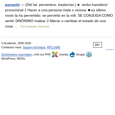
pervertir
— (Del lat. pervertere, trastornar.) ► verbo transitivo/
pronominal 1 Hacer a una persona mala o viciosa: ■ su último
novio la ha pervertido; se pervirtió en la mili. SE CONJUGA COMO
sentir SINÓNIMO malear 2 Alterar o cambiar el estado de una
cosa …
Enciclopedia Universal
© Academic, 2000-2026
18+
Contactez-nous:
Support technique
,
RÉCLAME
Dictionnaires exportation
, créé sur PHP,
Joomla,
Drupal,
WordPress, MODx.