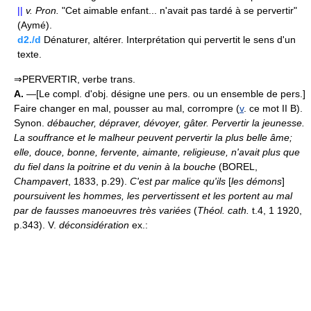
||
v.
Pron.
"Cet aimable enfant... n'avait pas tardé à se pervertir"
(Aymé).
d2./d
Dénaturer, altérer. Interprétation qui pervertit le sens d'un
texte.
⇒PERVERTIR, verbe trans.
A.
—[Le compl. d'obj. désigne une pers. ou un ensemble de pers.]
Faire changer en mal, pousser au mal, corrompre (
v
. ce mot II B).
Synon.
débaucher, dépraver, dévoyer, gâter.
Pervertir la jeunesse.
La souffrance et le malheur peuvent pervertir la plus belle âme;
elle, douce, bonne, fervente, aimante, religieuse, n'avait plus que
du fiel dans la poitrine et du venin à la bouche
(BOREL,
Champavert
, 1833, p.29).
C'est par malice qu'ils
[
les démons
]
poursuivent les hommes, les pervertissent et les portent au mal
par de fausses manoeuvres très variées
(
Théol. cath.
t.4, 1 1920,
p.343). V.
déconsidération
ex.: