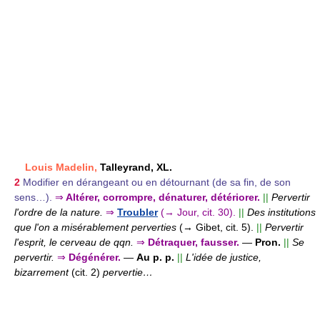
Louis Madelin,
Talleyrand, XL.
2
Modifier en dérangeant ou en détournant (de sa fin, de son
sens…).
⇒
Altérer, corrompre, dénaturer, détériorer.
||
Pervertir
l'ordre de la nature.
⇒
Troubler
(→ Jour, cit. 30).
||
Des institutions
que l'on a misérablement perverties
(→ Gibet, cit. 5).
||
Pervertir
l'esprit, le cerveau de qqn.
⇒
Détraquer, fausser.
—
Pron.
||
Se
pervertir.
⇒
Dégénérer.
—
Au p. p.
||
L'idée de justice,
bizarrement
(cit. 2)
pervertie…