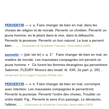
PERVERTIR
— v. a. Faire changer de bien en mal, dans les
choses de religion et de morale. Pervertir un chrétien. Pervertir un
jeune homme, en le jetant dans le vice, dans la débauche.
Pervertir la jeunesse. Pervertir un bon naturel. Le luxe a perverti
bien… …
Dictionnaire de l'Academie Francaise, 7eme edition (1835)
pervertir
— (pèr vèr tir) v. a. 1° Faire changer de bien en mal, en
matière de morale. Les mauvaises compagnies ont perverti ce
jeune homme. • Ce furent les femmes étrangères qui pervertirent
Salomon, FLEURY Moeurs des Israél. tit. XXII, 2e part. p. 291 …
Dictionnaire de la Langue Française d'Émile Littré
PERVERTIR
— v. tr. Faire changer de bien en mal, corrompre
avec intention. Les mauvaises compagnies le pervertiront.
Pervertir la jeunesse. Pervertir l’ordre des choses, Troubler un
ordre établi. Fig., Pervertir le sens d’un passage, Le dénaturer,
l’altérer; …
Dictionnaire de l'Academie Francaise, 8eme edition (1935)