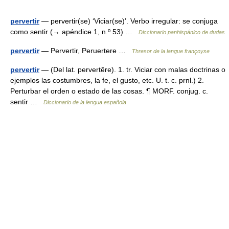
pervertir
— pervertir(se) ‘Viciar(se)’. Verbo irregular: se conjuga
como sentir (→ apéndice 1, n.º 53) …
Diccionario panhispánico de dudas
pervertir
— Pervertir, Peruertere …
Thresor de la langue françoyse
pervertir
— (Del lat. pervertĕre). 1. tr. Viciar con malas doctrinas o
ejemplos las costumbres, la fe, el gusto, etc. U. t. c. prnl.) 2.
Perturbar el orden o estado de las cosas. ¶ MORF. conjug. c.
sentir …
Diccionario de la lengua española