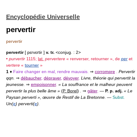
Encyclopédie Universelle
pervertir
pervertir
pervertir
[ pɛrvɛrtir ]
v. tr.
<conjug. : 2>
•
purvertir
1115;
lat.
pervertere
« renverser, retourner », de
per
et
vertere
«
tourner
»
1
♦
Faire changer en mal, rendre mauvais.
⇒
corrompre
.
Pervertir
qqn.
⇒
débaucher
,
dépraver
,
dévoyer
.
Livre, théorie qui pervertit la
jeunesse.
⇒
empoisonner
.
« La souffrance et le malheur peuvent
pervertir la plus belle âme »
(
P. Borel
)
.
⇒
gâter
.
—
P. p. adj.
« Le
Paysan perverti », œuvre de Restif de La Bretonne.
—
Subst.
Un(
e
) perverti(
e
).