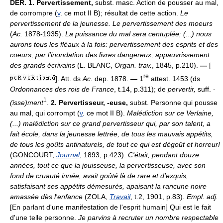
DÉR.
1.
Pervertissement,
subst. masc. Action de pousser au mal,
de corrompre (
v
. ce mot II B); résultat de cette action.
Le
pervertissement de la jeunesse. Le pervertissement des moeurs
(
Ac.
1878-1935).
La puissance du mal sera centuplée; (...) nous
aurons tous les fléaux à la fois: pervertissement des esprits et des
coeurs, par l'inondation des livres dangereux; appauvrissement
des grands écrivains
(L. BLANC,
Organ. trav.
, 1845, p.210).
—
[
re
]. Att. ds
Ac.
dep. 1878.
—
1
attest. 1453 (ds
Ordonnances des rois de France
, t.14, p.311); de
pervertir,
suff. -
1
(isse)ment
.
2.
Pervertisseur, -euse,
subst. Personne qui pousse
au mal, qui corrompt (
v
. ce mot II B).
Malédiction sur ce Verlaine,
(...) malédiction sur ce grand pervertisseur qui, par son talent, a
fait école, dans la jeunesse lettrée, de tous les mauvais appétits,
de tous les goûts antinaturels, de tout ce qui est dégoût et horreur!
(GONCOURT,
Journal
, 1893, p.423).
C'était, pendant douze
années, tout ce que la jouisseuse, la pervertisseuse, avec son
fond de cruauté innée, avait goûté là de rare et d'exquis,
satisfaisant ses appétits démesurés, apaisant la rancune noire
amassée dès l'enfance
(ZOLA,
Travail
, t.2, 1901, p.83).
Empl. adj.
[En parlant d'une manifestation de l'esprit humain] Qui est le fait
d'une telle personne.
Je parvins à recruter un nombre respectable